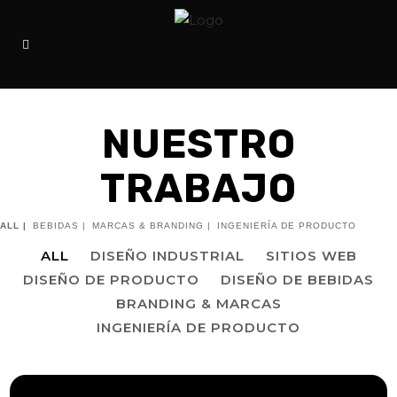
NUESTRO
TRABAJO
ALL |
BEBIDAS |
MARCAS & BRANDING |
INGENIERÍA DE PRODUCTO
ALL
DISEÑO INDUSTRIAL
SITIOS WEB
DISEÑO DE PRODUCTO
DISEÑO DE BEBIDAS
BRANDING & MARCAS
INGENIERÍA DE PRODUCTO