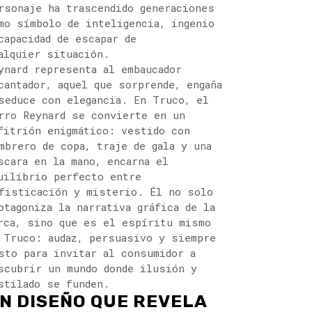
rsonaje ha trascendido generaciones
mo símbolo de inteligencia, ingenio
capacidad de escapar de
alquier situación.
ynard representa al embaucador
cantador, aquel que sorprende, engaña
seduce con elegancia. En Truco, el
rro Reynard se convierte en un
fitrión enigmático: vestido con
mbrero de copa, traje de gala y una
scara en la mano, encarna el
uilibrio perfecto entre
fisticación y misterio. Él no solo
otagoniza la narrativa gráfica de la
rca, sino que es el espíritu mismo
 Truco: audaz, persuasivo y siempre
sto para invitar al consumidor a
scubrir un mundo donde ilusión y
stilado se funden.
N DISEÑO QUE REVELA