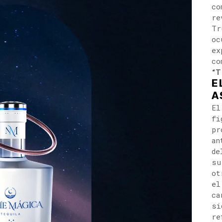
co
re
Tr
oc
ex
co
“T
E
A
El
fi
pr
an
de
su
ot
el
ca
si
re