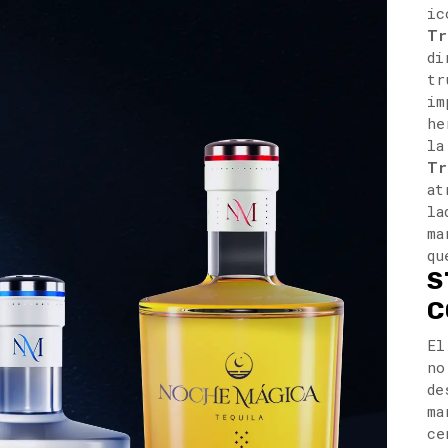
ic
Tr
di
tr
im
he
la
Tr
at
la
ma
qu
S
C
El
no
de
ma
ce