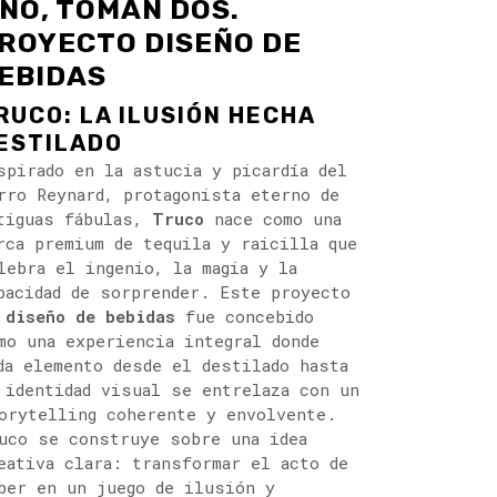
NO, TOMAN DOS.
ROYECTO DISEÑO DE
EBIDAS
RUCO: LA ILUSIÓN HECHA
ESTILADO
spirado en la astucia y picardía del
rro Reynard, protagonista eterno de
tiguas fábulas,
Truco
nace como una
rca premium de tequila y raicilla que
lebra el ingenio, la magia y la
pacidad de sorprender. Este proyecto
e
diseño de bebidas
fue concebido
mo una experiencia integral donde
da elemento desde el destilado hasta
 identidad visual se entrelaza con un
orytelling coherente y envolvente.
uco se construye sobre una idea
eativa clara: transformar el acto de
ber en un juego de ilusión y