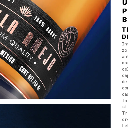
U
P
B
T
D
In
zo
an
ma
ce
ca
d
co
ca
la
st
Tr
cr
be