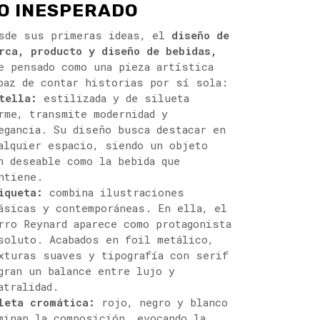
O INESPERADO
sde sus primeras ideas, el
diseño de
rca, producto
y diseño de bebidas,
e pensado como una pieza artística
paz de contar historias por sí sola:
tella:
estilizada y de silueta
rme, transmite modernidad y
egancia. Su diseño busca destacar en
alquier espacio, siendo un objeto
n deseable como la bebida que
ntiene.
iqueta:
combina ilustraciones
ásicas y contemporáneas. En ella, el
rro Reynard aparece como protagonista
soluto. Acabados en foil metálico,
xturas suaves y tipografía con serif
gran un balance entre lujo y
atralidad.
leta cromática:
rojo, negro y blanco
minan la composición, evocando la