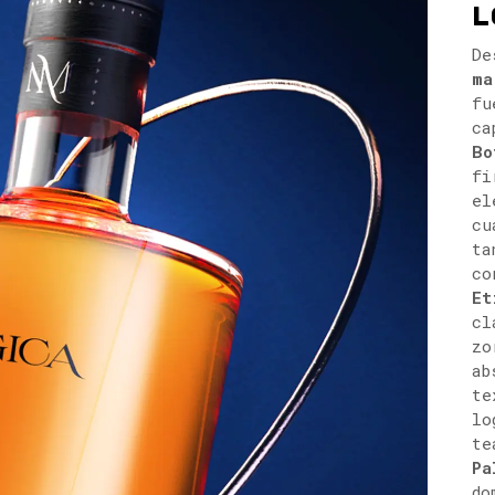
L
De
ma
fu
ca
Bo
fi
el
cu
ta
co
Et
cl
zo
ab
te
lo
te
Pa
do