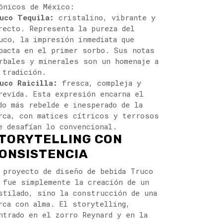
ónicos de México:
uco Tequila:
cristalino, vibrante y
recto. Representa la pureza del
uco, la impresión inmediata que
pacta en el primer sorbo. Sus notas
rbales y minerales son un homenaje a
 tradición.
uco Raicilla:
fresca, compleja y
revida. Esta expresión encarna el
do más rebelde e inesperado de la
rca, con matices cítricos y terrosos
e desafían lo convencional.
TORYTELLING CON
ONSISTENCIA
 proyecto de diseño de bebida Truco
 fue simplemente la creación de un
stilado, sino la construcción de una
rca con alma. El storytelling,
ntrado en el zorro Reynard y en la