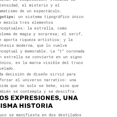
tensidad, el misterio y el
amatismo de un espectáculo.
gotipo:
un sistema tipográfico único
e mezcla tres elementos
nceptuales: la estrella, como
blema de magia y sorpresa; el serif,
e aporta riqueza artística; y la
ntesis moderna, que lo vuelve
nceptual y memorable. La “t” coronada
n estrella se convierte en un signo
ónico, es la marca visible del truco
velado.
da decisión de diseño sirvió para
forzar el universo narrativo: una
bida que no solo se bebe, sino que
mbién se contempla y se descifra.
OS EXPRESIONES, UNA
ISMA HISTORIA
uco se manifiesta en dos destilados