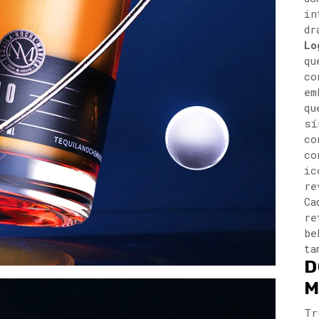
in
dr
Lo
qu
co
em
qu
sí
co
co
ic
re
Ca
re
be
ta
D
M
Tr