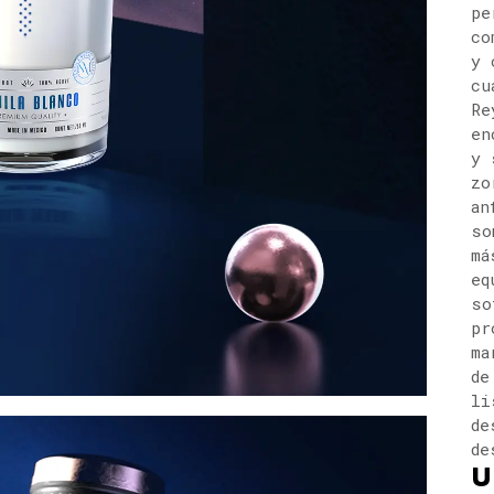
pe
co
y 
cu
Re
en
y 
zo
an
so
má
eq
so
pr
ma
de
li
de
de
U