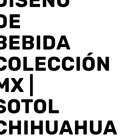
DISEÑO
DE
BEBIDA
COLECCIÓN
MX |
SOTOL
CHIHUAHUA