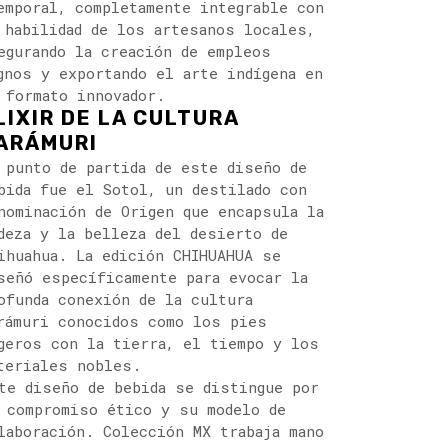
emporal, completamente integrable con
 habilidad de los artesanos locales,
egurando la creación de empleos
gnos y exportando el arte indígena en
 formato innovador.
LIXIR DE LA CULTURA
ARÁMURI
 punto de partida de este diseño de
bida fue el Sotol, un destilado con
nominación de Origen que encapsula la
deza y la belleza del desierto de
ihuahua. La edición CHIHUAHUA se
señó específicamente para evocar la
ofunda conexión de la cultura
rámuri conocidos como los pies
geros con la tierra, el tiempo y los
teriales nobles.
te diseño de bebida se distingue por
 compromiso ético y su modelo de
laboración. Colección MX trabaja mano