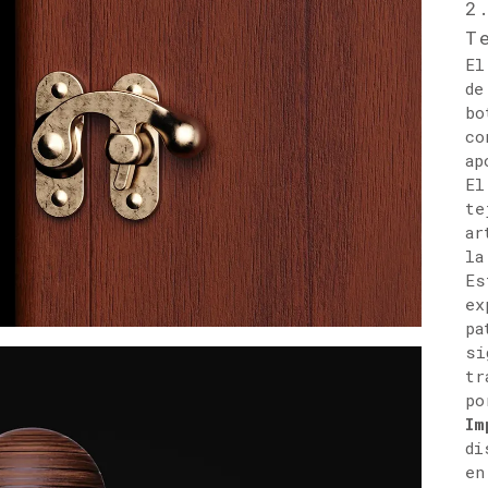
2
T
El
de
bo
co
ap
El
te
ar
la
Es
ex
pa
si
tr
po
Im
di
en