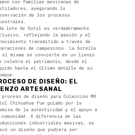
mano con familias mexicanas de
stiladores, asegurando la
eservación de los procesos
cestrales.
da lote de Sotol es verdaderamente
clusivo, reflejando la pasión y el
nocimiento transmitido a través de
neraciones de campesinos. La botella
 sí misma se convierte en un lienzo
e celebra el patrimonio, desde el
quido hasta el último detalle de su
paque.
ROCESO DE DISEÑO: EL
IENZO ARTESANAL
 proceso de diseño para Colección MX
tol Chihuahua fue guiado por la
emisa de la autenticidad y el apoyo a
 comunidad. A diferencia de las
oducciones industriales masivas, se
scó un diseño que pudiera ser