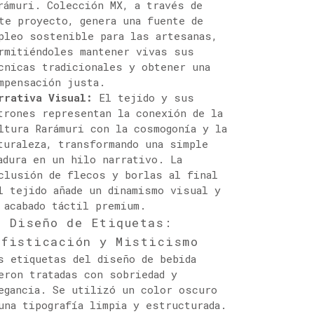
rámuri. Colección MX, a través de
te proyecto, genera una fuente de
pleo sostenible para las artesanas,
rmitiéndoles mantener vivas sus
cnicas tradicionales y obtener una
mpensación justa.
rrativa Visual:
El tejido y sus
trones representan la conexión de la
ltura Rarámuri con la cosmogonía y la
turaleza, transformando una simple
adura en un hilo narrativo. La
clusión de flecos y borlas al final
l tejido añade un dinamismo visual y
 acabado táctil premium.
. Diseño de Etiquetas:
ofisticación y Misticismo
s etiquetas del diseño de bebida
eron tratadas con sobriedad y
egancia. Se utilizó un color oscuro
una tipografía limpia y estructurada.