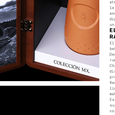
at
la
as
di
un
E
R
El
be
De
ru
Ch
di
pr
Ra
li
ma
Es
su
co