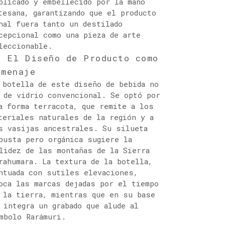
plicado y embellecido por la mano
tesana, garantizando que el producto
nal fuera tanto un destilado
cepcional como una pieza de arte
leccionable.
. El Diseño de Producto como
omenaje
 botella de este diseño de bebida no
 de vidrio convencional. Se optó por
a forma terracota, que remite a los
teriales naturales de la región y a
s vasijas ancestrales. Su silueta
busta pero orgánica sugiere la
lidez de las montañas de la Sierra
rahumara. La textura de la botella,
ntuada con sutiles elevaciones,
oca las marcas dejadas por el tiempo
 la tierra, mientras que en su base
 integra un grabado que alude al
mbolo Rarámuri.