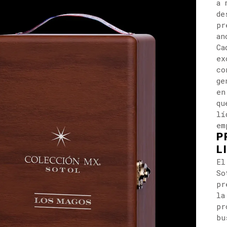
a 
de
pr
an
Ca
ex
co
ge
en
qu
lí
em
P
L
El
So
pr
la
pr
bu