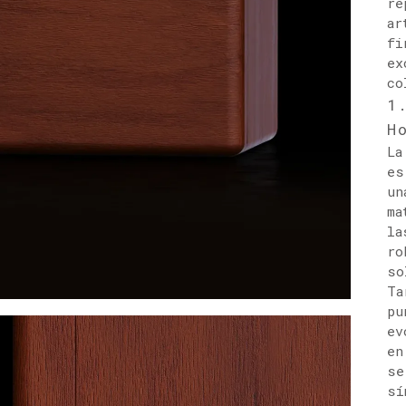
re
ar
fi
ex
co
1
H
La
es
un
ma
la
ro
so
Ta
pu
ev
en
se
sí