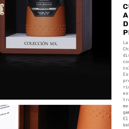
C
A
D
P
La
Ch
di
co
cu
Es
pr
ri
es
tr
me
ga
El
be