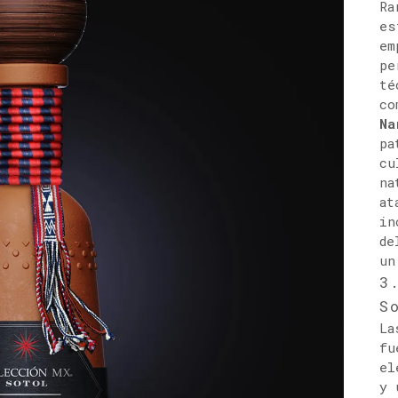
Ra
es
em
pe
té
co
Na
pa
cu
na
at
in
de
un
3
S
La
fu
el
y 