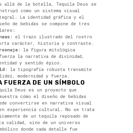
s allá de la botella, Tequila Deus se
nstruyó como un sistema visual
tegral. La identidad gráfica y el
seño de bebidas se compone de tres
lares:
neas
: el trazo ilustrado del rostro
orta carácter, historia y contraste.
rsonaje
: la figura mitológica
fuerza la narrativa de divinidad,
entidad y sentido épico.
ld
: la tipografía robusta transmite
lidez, modernidad y fuerza.
A FUERZA DE UN SÍMBOLO
quila Deus es un proyecto que
muestra cómo el diseño de bebidas
ede convertirse en narrativa visual
en experiencia cultural. No se trata
icamente de un tequila reposado de
ta calidad, sino de un universo
mbólico donde cada detalle fue