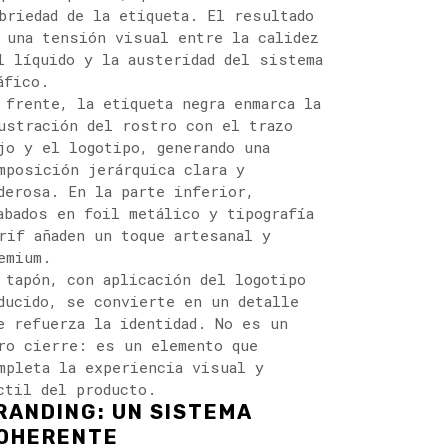
briedad de la etiqueta. El resultado
 una tensión visual entre la calidez
l líquido y la austeridad del sistema
áfico.
 frente, la etiqueta negra enmarca la
ustración del rostro con el trazo
jo y el logotipo, generando una
mposición jerárquica clara y
derosa. En la parte inferior,
abados en foil metálico y tipografía
rif añaden un toque artesanal y
emium.
 tapón, con aplicación del logotipo
ducido, se convierte en un detalle
e refuerza la identidad. No es un
ro cierre: es un elemento que
mpleta la experiencia visual y
ctil del producto.
RANDING: UN SISTEMA
OHERENTE