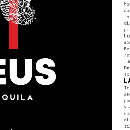
Má
co
in
di
pi
Lí
ap
Pe
re
id
Bo
so
L
Te
de
pu
y 
ún
al
si