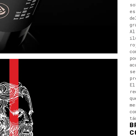
so
es
de
gr
Al
il
ro
co
po
ac
se
pr
El
re
qu
me
co
tá
B
C