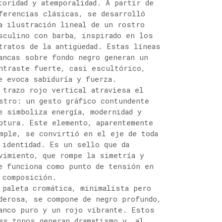
toridad y atemporalidad. A partir de
ferencias clásicas, se desarrolló
a ilustración lineal de un rostro
sculino con barba, inspirado en los
tratos de la antigüedad. Estas líneas
ancas sobre fondo negro generan un
ntraste fuerte, casi escultórico,
e evoca sabiduría y fuerza.
 trazo rojo vertical atraviesa el
stro: un gesto gráfico contundente
e simboliza energía, modernidad y
ptura. Este elemento, aparentemente
mple, se convirtió en el eje de toda
 identidad. Es un sello que da
vimiento, que rompe la simetría y
e funciona como punto de tensión en
 composición.
 paleta cromática, minimalista pero
derosa, se compone de negro profundo,
anco puro y un rojo vibrante. Estos
es tonos generan dramatismo y, al