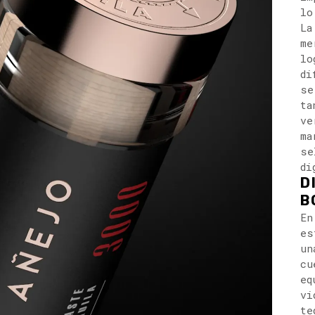
lo
La
me
lo
di
se
ta
ve
ma
se
di
D
B
En
es
un
cu
eq
vi
te