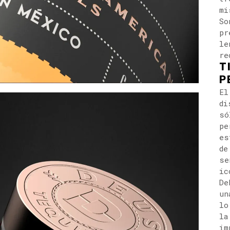
mi
So
pr
le
re
T
P
El
di
só
pe
es
de
se
ic
De
un
lo
la
im