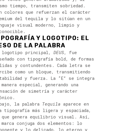
smo tiempo, transmiten sobriedad.
n colores que refuerzan el carácter
emium del tequila y lo sitúan en un
nguaje visual moderno, limpio y
conocible.
IPOGRAFÍA Y LOGOTIPO: EL
ESO DE LA PALABRA
 logotipo principal,
DEUS
, fue
señado con tipografía bold, de formas
lidas y contundentes. Cada letra se
rcibe como un bloque, transmitiendo
tabilidad y fuerza. La “E” se integra
 manera especial, generando una
nsación de simetría y carácter
ónico.
bajo, la palabra
Tequila
aparece en
a tipografía más ligera y espaciada,
 que genera equilibrio visual. Así,
 marca conjuga dos elementos: lo
ponente y lo delicado, lo eterno y