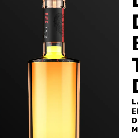
L
E
D
M