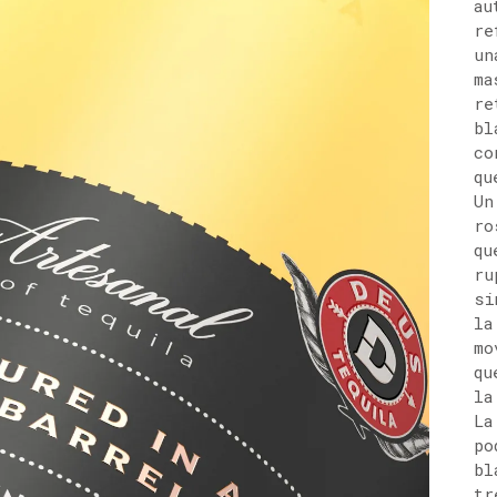
au
re
un
ma
re
bl
co
qu
Un
ro
qu
ru
si
la
mo
qu
la
La
po
bl
tr