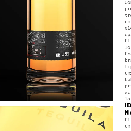
Co
pr
tr
un
el
ép
El
lo
Es
br
ti
un
be
pr
so
la
I
N
El
un