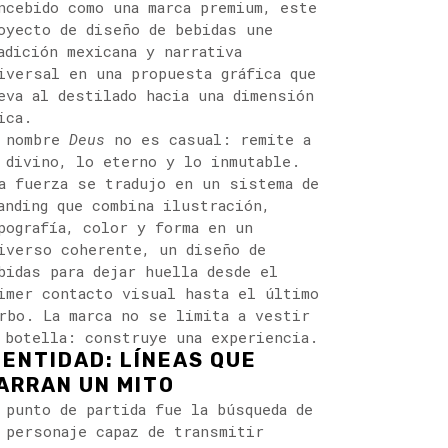
ncebido como una marca premium, este
oyecto de diseño de bebidas une
adición mexicana y narrativa
iversal en una propuesta gráfica que
eva al destilado hacia una dimensión
ica.
 nombre
Deus
no es casual: remite a
 divino, lo eterno y lo inmutable.
a fuerza se tradujo en un sistema de
anding que combina ilustración,
pografía, color y forma en un
iverso coherente, un diseño de
bidas para dejar huella desde el
imer contacto visual hasta el último
rbo. La marca no se limita a vestir
 botella: construye una experiencia.
DENTIDAD: LÍNEAS QUE
ARRAN UN MITO
 punto de partida fue la búsqueda de
 personaje capaz de transmitir