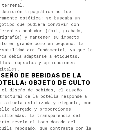
 terrenal.
 decisión tipográfica no fue
ramente estética: se buscaba un
gotipo que pudiera convivir con
ferentes acabados (foil, grabado,
rigrafía) y mantener su impacto
nto en grande como en pequeño. La
rsatilidad era fundamental, ya que la
rca debía adaptarse a etiquetas,
llos, cápsulas y aplicaciones
gitales.
ISEÑO DE BEBIDAS DE LA
OTELLA: OBJETO DE CULTO
 el diseño de bebidas, el diseño
tructural de la botella responde a
a silueta estilizada y elegante, con
ello alargado y proporciones
uilibradas. La transparencia del
drio revela el tono dorado del
quila reposado, que contrasta con la