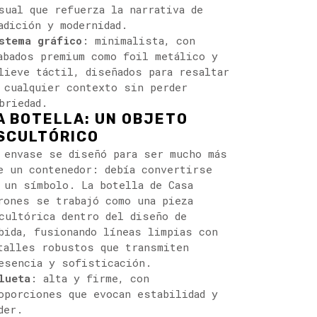
sual que refuerza la narrativa de
adición y modernidad.
stema gráfico
: minimalista, con
abados premium como foil metálico y
lieve táctil, diseñados para resaltar
 cualquier contexto sin perder
briedad.
A BOTELLA: UN OBJETO
SCULTÓRICO
 envase se diseñó para ser mucho más
e un contenedor: debía convertirse
 un símbolo. La botella de Casa
rones se trabajó como una pieza
cultórica dentro del diseño de
bida, fusionando líneas limpias con
talles robustos que transmiten
esencia y sofisticación.
lueta
: alta y firme, con
oporciones que evocan estabilidad y
der.