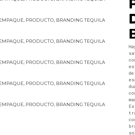
Ha
sa
co
es
de
es
du
co
ma
Es
tr
co
br
so