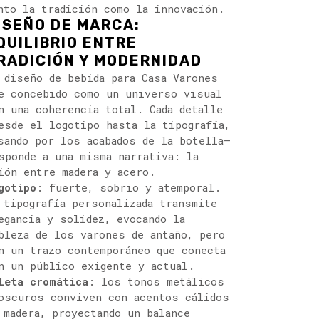
nto la tradición como la innovación.
ISEÑO DE MARCA:
QUILIBRIO ENTRE
RADICIÓN Y MODERNIDAD
 diseño de bebida para Casa Varones
e concebido como un universo visual
n una coherencia total. Cada detalle
esde el logotipo hasta la tipografía,
sando por los acabados de la botella—
sponde a una misma narrativa: la
ión entre madera y acero.
gotipo
: fuerte, sobrio y atemporal.
 tipografía personalizada transmite
egancia y solidez, evocando la
bleza de los varones de antaño, pero
n un trazo contemporáneo que conecta
n un público exigente y actual.
leta cromática
: los tonos metálicos
oscuros conviven con acentos cálidos
 madera, proyectando un balance