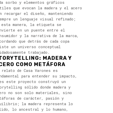
da sorbo y elementos gráficos
tiles que evocan la madera y el acero
n recargar el diseño, manteniendo
empre un lenguaje visual refinado;
 esta manera, la etiqueta se
nvierte en un puente entre el
nsumidor y la narrativa de la marca,
cordando que detrás de cada copa
iste un universo conceptual
idadosamente trabajado.
TORYTELLING: MADERA Y
CERO COMO METÁFORA
 relato de Casa Varones es
ndamental para entender su impacto,
es este proyecto construyó un
orytelling sólido donde madera y
ero no son solo materiales, sino
táforas de carácter, pasión y
uilibrio; la madera representa lo
lido, lo ancestral y lo humano,