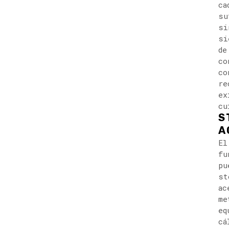
ca
su
si
si
de
co
co
re
ex
cu
S
A
El
fu
pu
st
ac
me
eq
cá