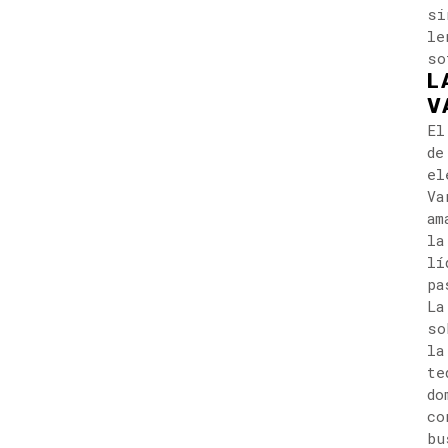
si
le
so
L
V
El
de
el
Va
am
la
lí
pa
La
so
la
te
do
co
bu