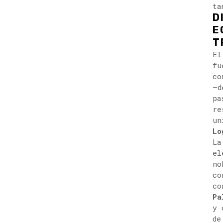
ta
D
E
T
El
fu
co
—d
pa
re
un
Lo
La
el
no
co
co
Pa
y 
de