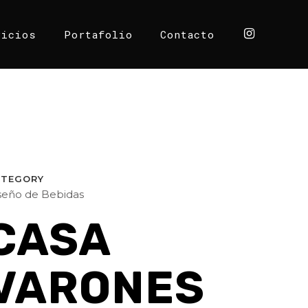
vicios
Portafolio
Contacto
ATEGORY
seño de Bebidas
CASA
VARONES