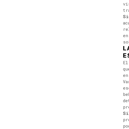
vi
tr
Si
ac
re
en
so
L
E
El
qu
en
Va
es
be
de
pr
Si
pr
po