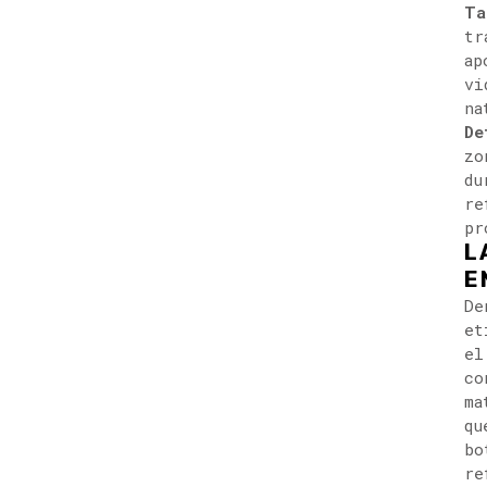
Ta
tr
ap
vi
na
De
zo
du
re
pr
L
E
De
et
el
co
ma
qu
bo
re