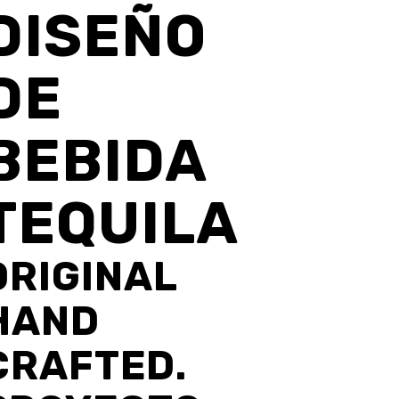
DISEÑO
DE
BEBIDA
TEQUILA
ORIGINAL
HAND
CRAFTED.