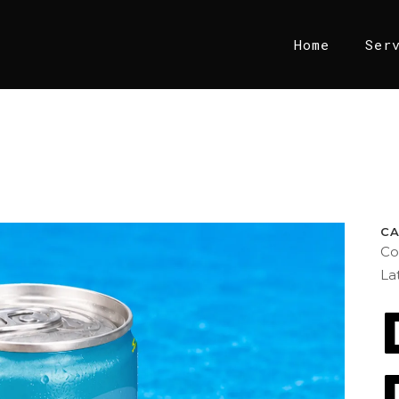
Home
Ser
C
Co
La