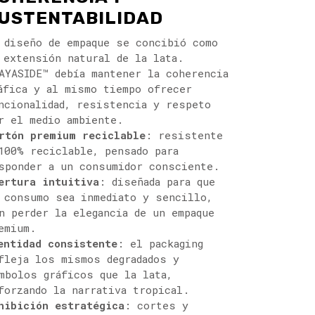
USTENTABILIDAD
 diseño de empaque se concibió como
 extensión natural de la lata.
AYASIDE™ debía mantener la coherencia
áfica y al mismo tiempo ofrecer
ncionalidad, resistencia y respeto
r el medio ambiente.
rtón premium reciclable
: resistente
100% reciclable, pensado para
sponder a un consumidor consciente.
ertura intuitiva
: diseñada para que
 consumo sea inmediato y sencillo,
n perder la elegancia de un empaque
emium.
entidad consistente
: el packaging
fleja los mismos degradados y
mbolos gráficos que la lata,
forzando la narrativa tropical.
hibición estratégica
: cortes y