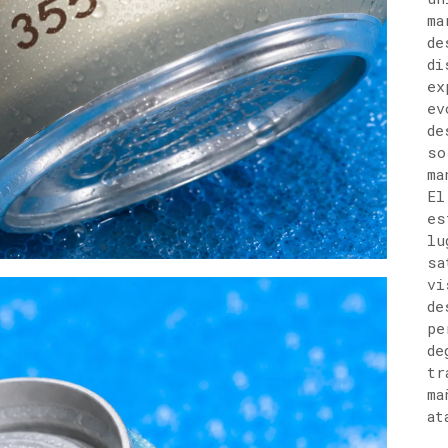
ma
de
di
ex
ev
de
so
ma
El
es
lu
sa
vi
de
pe
de
tr
ma
at