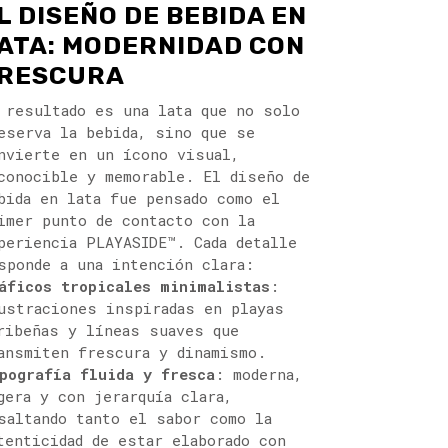
L DISEÑO DE BEBIDA EN
ATA: MODERNIDAD CON
RESCURA
 resultado es una lata que no solo
eserva la bebida, sino que se
nvierte en un ícono visual,
conocible y memorable. El diseño de
bida en lata fue pensado como el
imer punto de contacto con la
periencia PLAYASIDE™. Cada detalle
sponde a una intención clara:
áficos tropicales minimalistas
:
ustraciones inspiradas en playas
ribeñas y líneas suaves que
ansmiten frescura y dinamismo.
pografía fluida y fresca
: moderna,
gera y con jerarquía clara,
saltando tanto el sabor como la
tenticidad de estar elaborado con