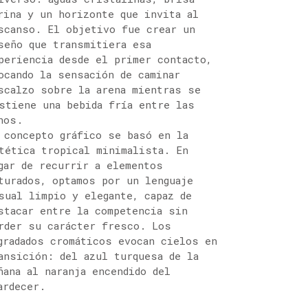
rina y un horizonte que invita al
scanso. El objetivo fue crear un
seño que transmitiera esa
periencia desde el primer contacto,
ocando la sensación de caminar
scalzo sobre la arena mientras se
stiene una bebida fría entre las
nos.
 concepto gráfico se basó en la
tética tropical minimalista. En
gar de recurrir a elementos
turados, optamos por un lenguaje
sual limpio y elegante, capaz de
stacar entre la competencia sin
rder su carácter fresco. Los
gradados cromáticos evocan cielos en
ansición: del azul turquesa de la
ñana al naranja encendido del
ardecer.