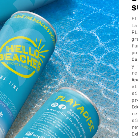
S
El
la
PL
gr
fu
po
Ca
y 
re
Ap
el
si
pr
Id
re
sí
re
Ex