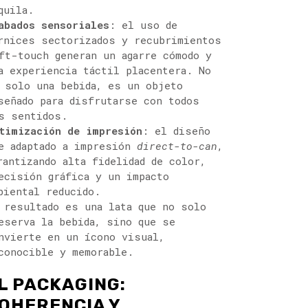
quila.
abados sensoriales
: el uso de
rnices sectorizados y recubrimientos
ft-touch generan un agarre cómodo y
a experiencia táctil placentera. No
 solo una bebida, es un objeto
señado para disfrutarse con todos
s sentidos.
timización de impresión
: el diseño
e adaptado a impresión
direct-to-can
,
rantizando alta fidelidad de color,
ecisión gráfica y un impacto
biental reducido.
 resultado es una lata que no solo
eserva la bebida, sino que se
nvierte en un ícono visual,
conocible y memorable.
L PACKAGING:
OHERENCIA Y