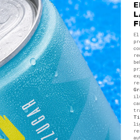
E
L
F
El
pr
co
re
be
pr
ex
re
Gr
il
ca
tr
Ti
li
re
au