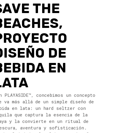
SAVE THE
BEACHES,
PROYECTO
DISEÑO DE
BEBIDA EN
LATA
n PLAYASIDE™, concebimos un concepto
e va más allá de un simple diseño de
bida en lata: un hard seltzer con
quila que captura la esencia de la
aya y la convierte en un ritual de
escura, aventura y sofisticación.