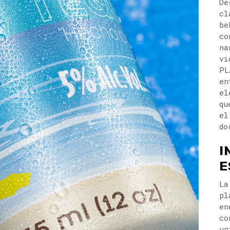
De
cl
be
co
na
vi
PL
en
el
qu
el
do
I
E
La
pl
en
co
un