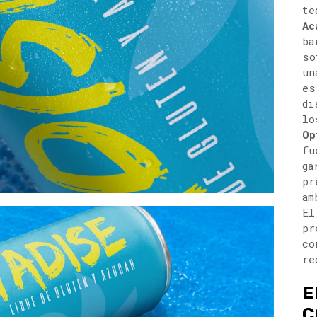
te
Ac
ba
so
un
es
di
lo
Op
fu
ga
pr
am
El
pr
co
re
E
C