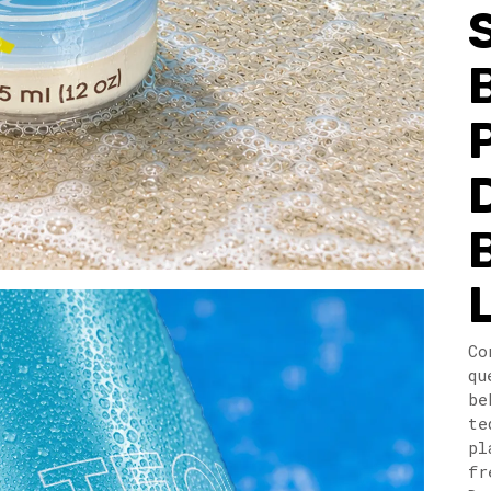
Co
qu
be
te
pl
fr