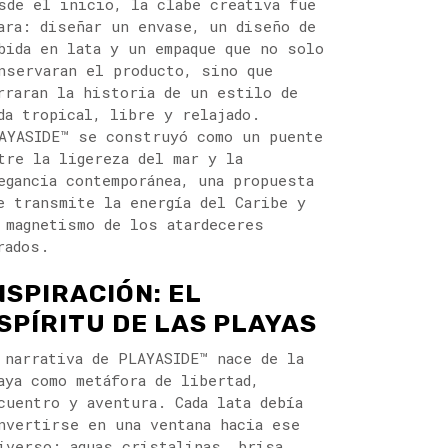
sde el inicio, la clabe creativa fue
ara: diseñar un envase, un diseño de
bida en lata y un empaque que no solo
nservaran el producto, sino que
rraran la historia de un estilo de
da tropical, libre y relajado.
AYASIDE™ se construyó como un puente
tre la ligereza del mar y la
egancia contemporánea, una propuesta
e transmite la energía del Caribe y
 magnetismo de los atardeceres
rados.
NSPIRACIÓN: EL
SPÍRITU DE LAS PLAYAS
 narrativa de PLAYASIDE™ nace de la
aya como metáfora de libertad,
cuentro y aventura. Cada lata debía
nvertirse en una ventana hacia ese
iverso: aguas cristalinas, brisa