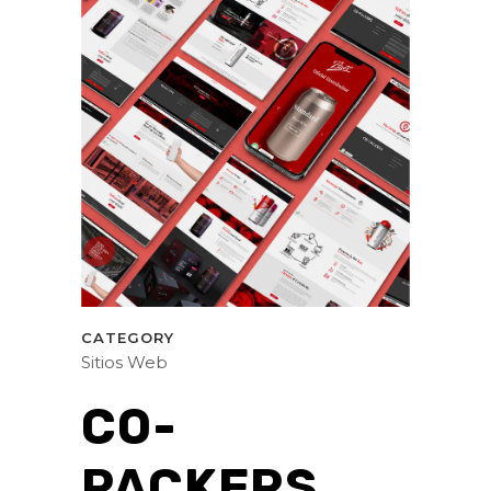
CATEGORY
Sitios Web
CO-
PACKERS.