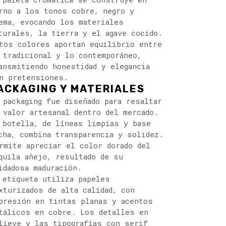
rno a los tonos cobre, negro y
ema, evocando los materiales
turales, la tierra y el agave cocido.
tos colores aportan equilibrio entre
 tradicional y lo contemporáneo,
ansmitiendo honestidad y elegancia
n pretensiones.
ACKAGING Y MATERIALES
 packaging fue diseñado para resaltar
 valor artesanal dentro del mercado.
 botella, de líneas limpias y base
cha, combina transparencia y solidez.
rmite apreciar el color dorado del
quila añejo, resultado de su
idadosa maduración.
 etiqueta utiliza papeles
xturizados de alta calidad, con
presión en tintas planas y acentos
tálicos en cobre. Los detalles en
lieve y las tipografías con serif