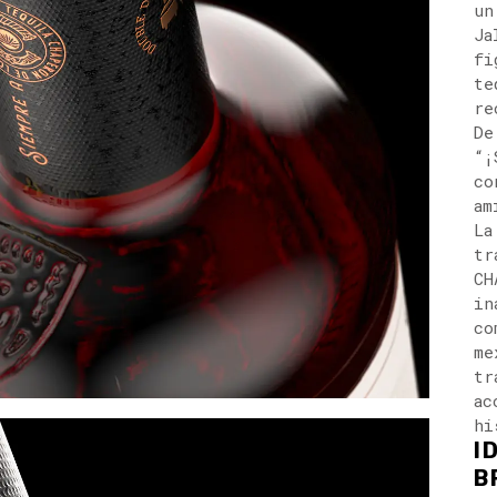
un
Ja
fi
te
re
De
“¡
co
am
La
tr
CH
in
co
me
tr
ac
hi
I
B