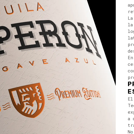
ap
re
La
la
lo
la
pr
de
En
ce
co
pr
P
E
El
Te
ex
a 
tr
No