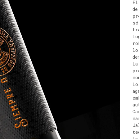
El
de
pr
só
tr
lo
ro
lo
de
La
pr
no
Lo
ag
em
au
Ca
na
Ja
te
La