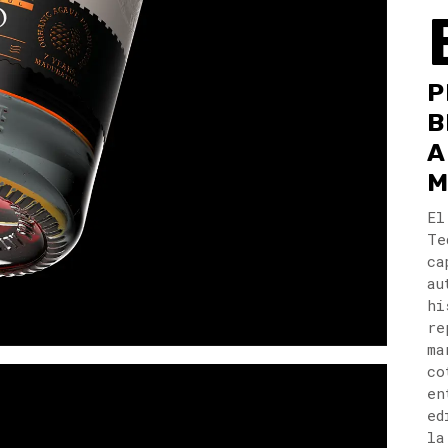
P
B
A
M
El
Te
ca
au
hi
re
ma
co
en
ed
la