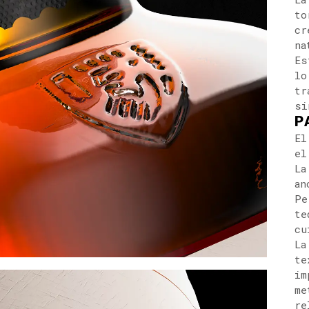
to
cr
na
Es
lo
tr
si
P
El
el
La
an
Pe
te
cu
La
te
im
me
re