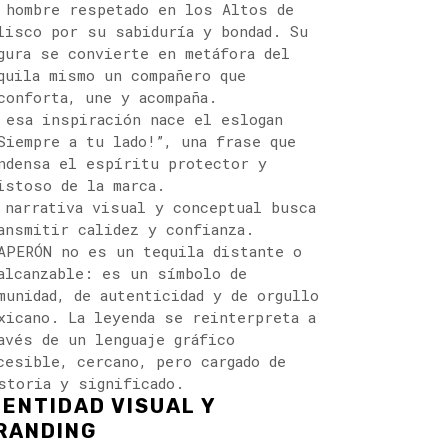
 hombre respetado en los Altos de
lisco por su sabiduría y bondad. Su
gura se convierte en metáfora del
quila mismo un compañero que
conforta, une y acompaña.
 esa inspiración nace el eslogan
Siempre a tu lado!”, una frase que
ndensa el espíritu protector y
istoso de la marca.
 narrativa visual y conceptual busca
ansmitir calidez y confianza.
APERÓN no es un tequila distante o
alcanzable: es un símbolo de
munidad, de autenticidad y de orgullo
xicano. La leyenda se reinterpreta a
avés de un lenguaje gráfico
cesible, cercano, pero cargado de
storia y significado.
DENTIDAD VISUAL Y
RANDING