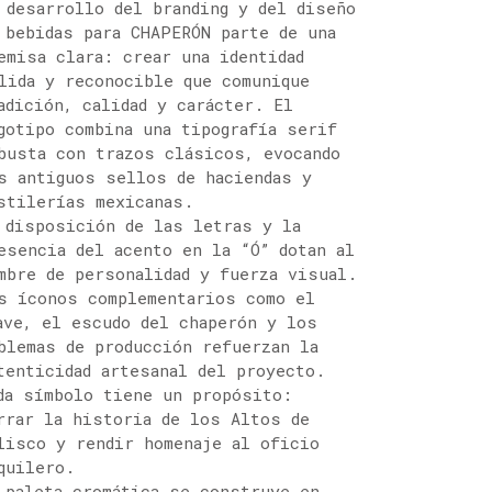
 desarrollo del branding y del diseño
 bebidas para CHAPERÓN parte de una
emisa clara: crear una identidad
lida y reconocible que comunique
adición, calidad y carácter. El
gotipo combina una tipografía serif
busta con trazos clásicos, evocando
s antiguos sellos de haciendas y
stilerías mexicanas.
 disposición de las letras y la
esencia del acento en la “Ó” dotan al
mbre de personalidad y fuerza visual.
s íconos complementarios como el
ave, el escudo del chaperón y los
blemas de producción refuerzan la
tenticidad artesanal del proyecto.
da símbolo tiene un propósito:
rrar la historia de los Altos de
lisco y rendir homenaje al oficio
quilero.
 paleta cromática se construye en