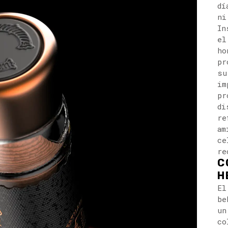
dí
ni
In
el
ho
pr
su
im
pr
di
re
am
ce
re
C
H
El
be
un
co