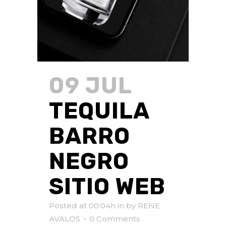
09 JUL
TEQUILA
BARRO
NEGRO
SITIO WEB
Posted at 00:04h
in
by
RENE
AVALOS
0 Comments