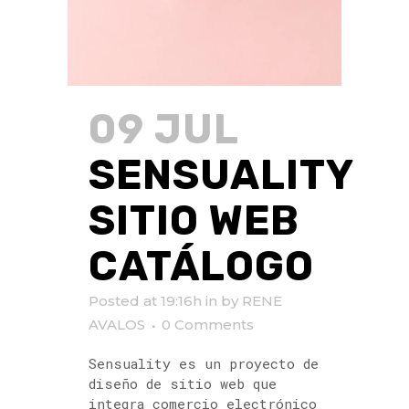
09 JUL
SENSUALITY
SITIO WEB
CATÁLOGO
Posted at 19:16h
in
by
RENE
AVALOS
0 Comments
Sensuality es un proyecto de
diseño de sitio web que
integra comercio electrónico