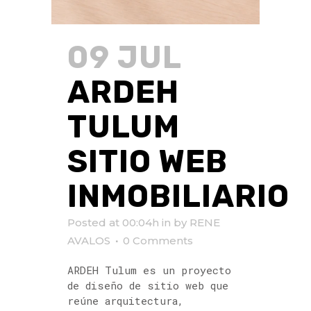
09 JUL
ARDEH
TULUM
SITIO WEB
INMOBILIARIO
Posted at 00:04h
in
by
RENE
AVALOS
0 Comments
ARDEH Tulum es un proyecto
de diseño de sitio web que
reúne arquitectura,