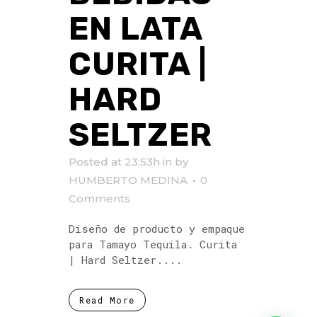
EN LATA
CURITA |
HARD
SELTZER
Posted at 23:53h
in
by
HUMBERTO MEDINA
0
Comments
Diseño de producto y empaque
para Tamayo Tequila. Curita
| Hard Seltzer....
Read More