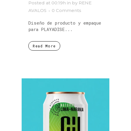
Posted at 00:19h
in
by
RENE
AVALOS
0 Comments
Diseño de producto y empaque
para PLAYADISE...
Read More