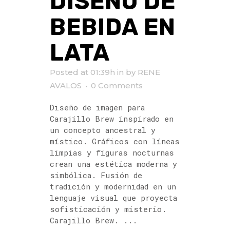
DISEÑO DE
BEBIDA EN
LATA
Posted at 01:39h
in
by
RENE
AVALOS
0 Comments
Diseño de imagen para
Carajillo Brew inspirado en
un concepto ancestral y
místico. Gráficos con líneas
limpias y figuras nocturnas
crean una estética moderna y
simbólica. Fusión de
tradición y modernidad en un
lenguaje visual que proyecta
sofisticación y misterio.
Carajillo Brew. ...