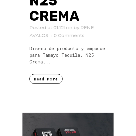
N25
CREMA
Posted at 01:12h
in
by
RENE
AVALOS
0 Comments
Diseño de producto y empaque
para Tamayo Tequila. N25
Crema...
Read More