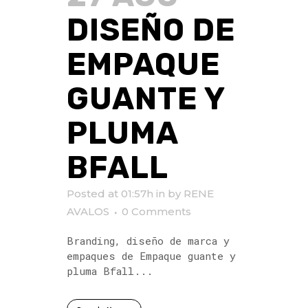
DISEÑO DE
EMPAQUE
GUANTE Y
PLUMA
BFALL
Posted at 01:57h
in
by
RENE
AVALOS
0 Comments
Branding, diseño de marca y
empaques de Empaque guante y
pluma Bfall...