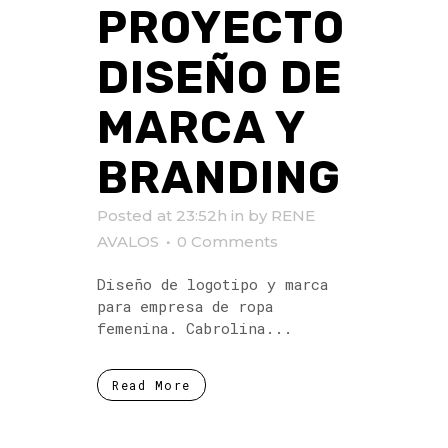
PROYECTO
DISEÑO DE
MARCA Y
BRANDING
Posted at 23:52h
in
by
RENE
AVALOS
0 Comments
Diseño de logotipo y marca
para empresa de ropa
femenina. Cabrolina...
Read More