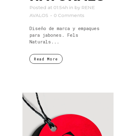
Posted at 01:54h
in
by
RENE
AVALOS
0 Comments
Diseño de marca y empaques
para jabones. Fels
Naturals...
Read More