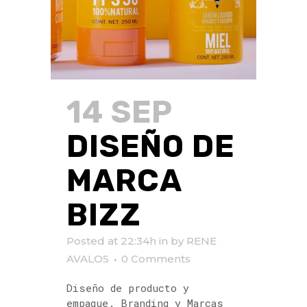
14 SEP
DISEÑO DE
MARCA
BIZZ
Posted at 22:34h
in
by
RENE
AVALOS
0 Comments
Diseño de producto y
empaque. Branding y Marcas