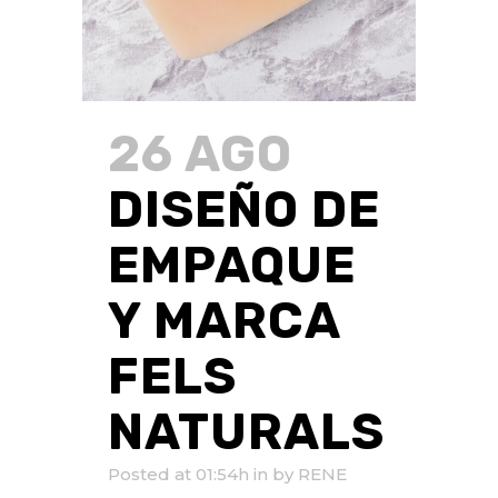
26 AGO
DISEÑO DE
EMPAQUE
Y MARCA
FELS
NATURALS
Posted at 01:54h
in
by
RENE