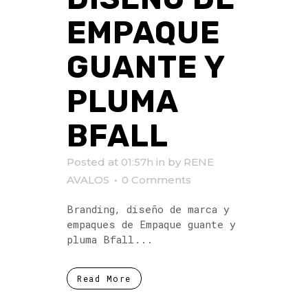
EMPAQUE
GUANTE Y
PLUMA
BFALL
Posted at 01:57h
in
by
RENE
AVALOS
0 Comments
Branding, diseño de marca y
empaques de Empaque guante y
pluma Bfall...
Read More