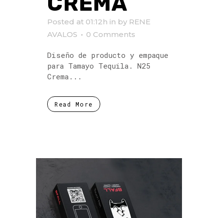
CREMA
Posted at 01:12h
in
by
RENE
AVALOS
0 Comments
Diseño de producto y empaque
para Tamayo Tequila. N25
Crema...
Read More