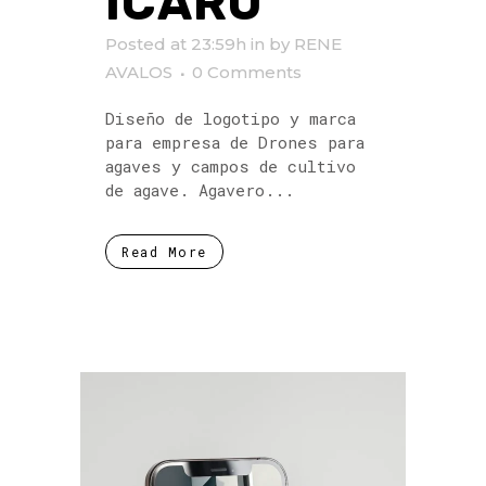
ICARO
Posted at 23:59h
in
by
RENE
AVALOS
0 Comments
Diseño de logotipo y marca
para empresa de Drones para
agaves y campos de cultivo
de agave. Agavero...
Read More