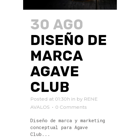
30 AGO
DISEÑO DE
MARCA
AGAVE
CLUB
Posted at 01:30h
in
by
RENE
AVALOS
0 Comments
Diseño de marca y marketing
conceptual para Agave
Club...