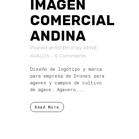
IMAGEN
COMERCIAL
ANDINA
Posted at 00:31h
in
by
RENE
AVALOS
0 Comments
Diseño de logotipo y marca
para empresa de Drones para
agaves y campos de cultivo
de agave. Agavero...
Read More